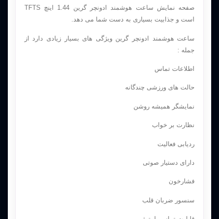
صفحه نمایش ساعت هوشمند ادونچر گرین 1.44 اینچ TFTS
است و جذابیت بسیاری به دست شما می دهد.
ساعت هوشمند ادونچر گرین ویژگی های بسیار زیادی دارد از
جمله :
اطلاعات تماس
حالت های ورزشی چندگانه
نمایشگر همیشه روشن
نظارت بر خواب
ردیابی فعالیت
دارای دستیار صوتی
فشارخون
سنسور ضربان قلب
قابلیت تماس بلوتوثی