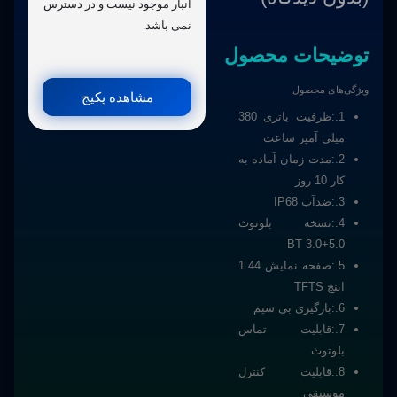
انبار موجود نیست و در دسترس
نمی باشد.
توضیحات محصول
ویژگی‌های محصول
مشاهده پکیج
1.:
ظرفیت باتری 380
میلی آمپر ساعت
2.:
مدت زمان آماده به
کار 10 روز
3.:
ضدآب IP68
4.:
نسخه بلوتوث
5.0+3.0 BT
5.:
صفحه نمایش 1.44
اینچ TFTS
6.:
بارگیری بی سیم
7.:
قابلیت تماس
بلوتوث
8.:
قابلیت کنترل
موسیقی