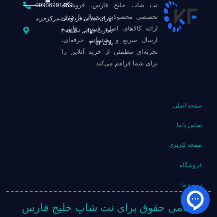
نت شاپ خلیج فارس، فروشگاه
09906991469
تخصصی محصولات دیجیتال با هدف
تهران،میدان,فردوسی،مرکزخرید
ارائه کالاهای اصل، قیمت رقابتی،
تجارت جهانی ،طبقه ۳
ارسال سریع و پشتیبانی حرفه‌ای،
پلاک ۳۰۵۴
تجربه‌ای مطمئن از خرید آنلاین را
برای شما فراهم می‌کند.
صفحه اصلی
تماس با ما
صفحه کاربری
فروشگاه
درباره ما
تمامی حقوق برای نت شاپ خلیج فارس