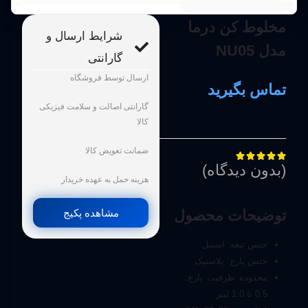
مخلوط کن درما
شرایط ارسال و
مدل NU05
گارانتی
ارسال توسط فروشگاه
تماس بگیرید
گارانتی اصالت و سلامت فیزیکی
کالا
ضمانت تعویض کالا





(بدون دیدگاه)
هزینه حمل به عهده خریدار
مشاهده پکیج
توضیحات محصول
جنس تیغه: استیل
جنس پارچ: پلاستیک
محدوده ظرفیت پارچ:
0.5 تا 1.0 لیتر