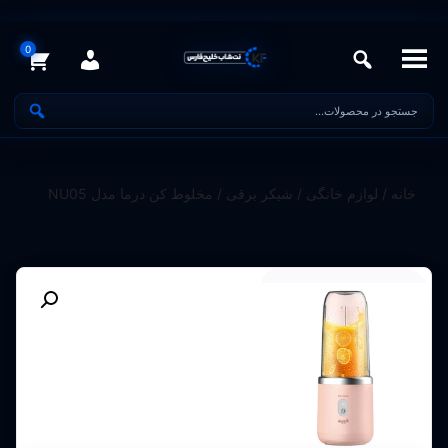
خانه
/
لوازم خانگی
/
شیکر برقی
/ مخلوط کن درما مدل NU05