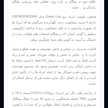
علاقه خود در هنگام پ یاده روی، فعالیت های ورزشی، هنگام
رانندگی و … باشد.
هدفون بلوتوث ایرباد پرو Green Lion مدل GNTWSPRO2WH
دارای 4 سری سیلیکونی برای نگهدارنده سرگوش ها که ایرپاد ها
که بصورت وایرلس با پد های سیلیکونی نرم با ساختار ارگونومی
منطبق با گوش انسان که در هنگام استفاده های طولانی مدت از
خستگی و آسیب به گوش های شما جلوگیری میکند.
قابلیت مدیریت در تماس و پخش موسیقی و جهت قطع و وصل
کردن یا رد تماس یا پخش و توقف موزیک، تغییر و کم و زیاد
کردن اهنگ و حتی فعال کردن دستیار Siri فقط با لمس ساقه ها
به راحتی امکان پذیر است. همچنین وجود یک سنسور هوشمند
جهت روشن شدن خودکار بعد از اینکه ایرباد ها را از باکس خارج
کرده و با یک بار اتصال دیگر نیازی نیست هر بار بدنبال اتصال آن
باشید.
از پارامتر های دیگر این ایردپاد پرو
GREEN LION
نسخه V5.2 با
فناوری TWS فاصله پاسخگویی در حدود 10 متر با انتقال سیگنال
سریعتر و پایدارتر و فاصله انتقال طولانی تر که صدا را با کیفیت