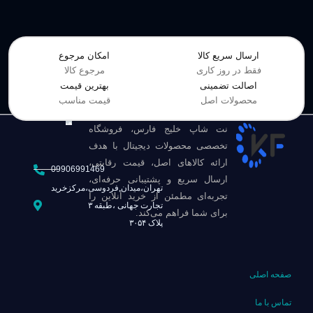
ارسال سریع کالا
امکان مرجوع
فقط در روز کاری
مرجوع کالا
اصالت تضمینی
بهترین قیمت
محصولات اصل
قیمت مناسب
نت شاپ خلیج فارس، فروشگاه
تخصصی محصولات دیجیتال با هدف
ارائه کالاهای اصل، قیمت رقابتی،
09906991469
ارسال سریع و پشتیبانی حرفه‌ای،
تهران،میدان,فردوسی،مرکزخرید
تجربه‌ای مطمئن از خرید آنلاین را
تجارت جهانی ،طبقه ۳
برای شما فراهم می‌کند.
پلاک ۳۰۵۴
صفحه اصلی
تماس با ما