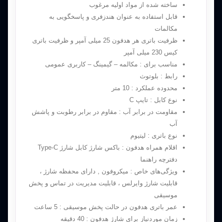
ساخته شده از مواد اولیه مرغوب
قابل استفاده به عنوان هندزفری و پاسخگویی به
مکالمات
ظرفیت باتری هر هدفون 25 میلی آمپر و ظرفیت باتری
کیس 230 میلی آمپر
مناسب برای : مکالمه – گیمینگ – کاربری عمومی
رابط : بلوتوث
محدوده عملکرد : 10 متر
نوع کابل : تایپ C
مقاومت در برابر آب : مقاوم در برابر رطوبت و پاشش
آب
نوع باتری : لیتیوم
اقلام همراه هدفون : باکس شارژ کابل شارژ Type-C
دفترچه راهنما
ویژگی‌های خاص : میکروفون , دارای محفظه شارژ ،
قابلیت شارژ وایرلس ، قابلیت مدیریت در تماس و پخش
موسیقی
عمر باتری هدفون در حالت پخش موسیقی : 5 ساعت
زمان موردنیاز برای شارژ هدفون : 40 دقیقه