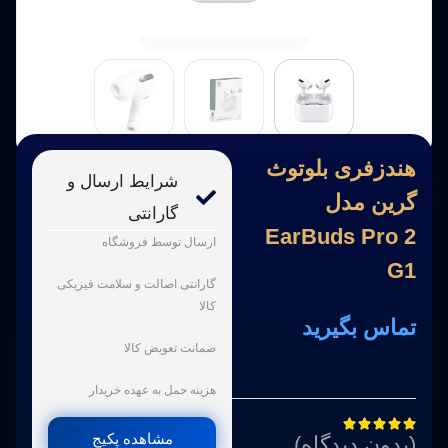
هندزفری بلوتوث
شرایط ارسال و
گرین مدل
گارانتی
EarBuds Pro 2
ارسال توسط فروشگاه
G1
گارانتی اصالت و سلامت فیزیکی
کالا
تماس بگیرید
ضمانت تعویض کالا
هزینه حمل به عهده خریدار





مشاهده پکیج
(بدون دیدگاه)