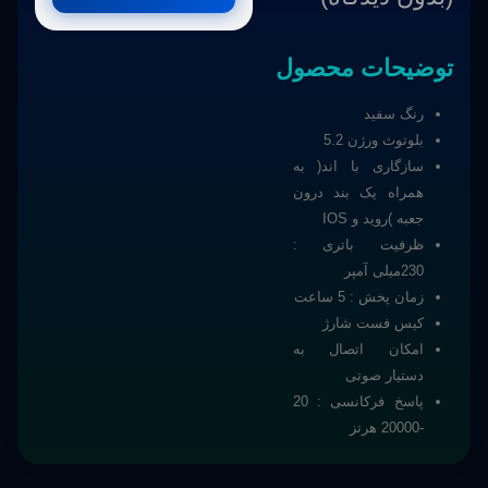
توضیحات محصول
رنگ سفید
بلوتوث ورژن 5.2
سازگاری با اند( به
همراه یک بند درون
جعبه )روید و IOS
ظرفیت باتری :
230میلی آمپر
زمان پخش : 5 ساعت
کیس فست شارژ
امکان اتصال به
دستیار صوتی
پاسخ فرکانسی : 20
-20000 هرتز